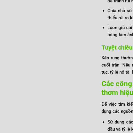
để tránh rủi r
Chia nhỏ số
thiểu rủi ro 
Luôn giữ cái
bóng làm ảnh
Tuyệt chiêu
Kèo rung thườn
cuối trận. Nếu
tục, tỷ lệ nổ t
Các công 
thơm hiệ
Để việc tìm ki
dụng các nguồn 
Sử dụng các
đầu và tỷ lệ