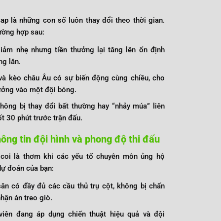
ap là những con số luôn thay đổi theo thời gian.
ường hợp sau:
giảm nhẹ nhưng tiền thưởng lại tăng lên ổn định
ng lăn.
và kèo châu Âu có sự biến động cùng chiều, cho
tưởng vào một đội bóng.
hông bị thay đổi bất thường hay “nhảy múa” liên
ốt 30 phút trước trận đấu.
hông tin đội hình và phong độ thi đấu
coi là thơm khi các yếu tố chuyên môn ủng hộ
dự đoán của bạn:
sân có đầy đủ các cầu thủ trụ cột, không bị chấn
hận án treo giò.
viên đang áp dụng chiến thuật hiệu quả và đội