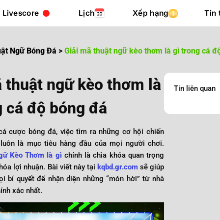
Livescore
Lịch
Xếp hạng
Tin 
ật Ngữ Bóng Đá
>
Giải mã thuật ngữ kèo thơm là gì trong cá đ
 thuật ngữ kèo thơm là
Tin liên quan
g cá độ bóng đá
 cá cược bóng đá, việc tìm ra những cơ hội chiến
luôn là mục tiêu hàng đầu của mọi người chơi.
ngữ Kèo Thơm là gì
chính là chìa khóa quan trọng
hóa lợi nhuận. Bài viết này tại
kqbd.gr.com
sẽ giúp
i bí quyết để nhận diện những “món hời” từ nhà
ính xác nhất.