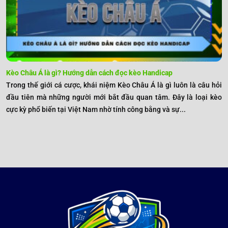
Kèo Châu Á là gì? Hướng dẫn cách đọc kèo Handicap
Trong thế giới cá cược, khái niệm Kèo Châu Á là gì luôn là câu hỏi
đầu tiên mà những người mới bắt đầu quan tâm. Đây là loại kèo
cực kỳ phổ biến tại Việt Nam nhờ tính công bằng và sự...