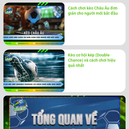
Cách chơi kèo Châu Âu đơn
giản cho người mới bắt đầu
Kèo cơ hội kép (Double
Chance) và cách chơi hiệu
quả nhất