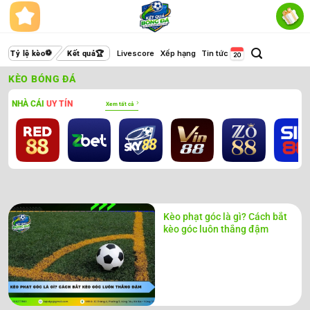
Bỏ
qua
nội
dung
Livescore
Xếp hạng
Tin tức
Tỷ lệ kèo
Kết quả
KÈO BÓNG ĐÁ
NHÀ CÁI
UY TÍN
Xem tất cả
Kèo hiệp 1 và hiệp 2: Sự khác biệt trong cách
đặt cược
Kèo phạt góc là gì? Cách bắt
kèo góc luôn thắng đậm