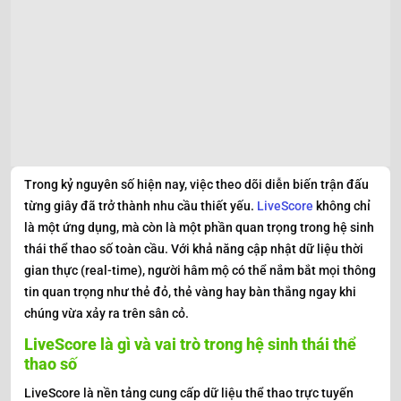
Trong kỷ nguyên số hiện nay, việc theo dõi diễn biến trận đấu
từng giây đã trở thành nhu cầu thiết yếu.
LiveScore
không chỉ
là một ứng dụng, mà còn là một phần quan trọng trong hệ sinh
thái thể thao số toàn cầu. Với khả năng cập nhật dữ liệu thời
gian thực (real-time), người hâm mộ có thể nắm bắt mọi thông
tin quan trọng như thẻ đỏ, thẻ vàng hay bàn thắng ngay khi
chúng vừa xảy ra trên sân cỏ.
LiveScore là gì và vai trò trong hệ sinh thái thể
thao số
LiveScore là nền tảng cung cấp dữ liệu thể thao trực tuyến