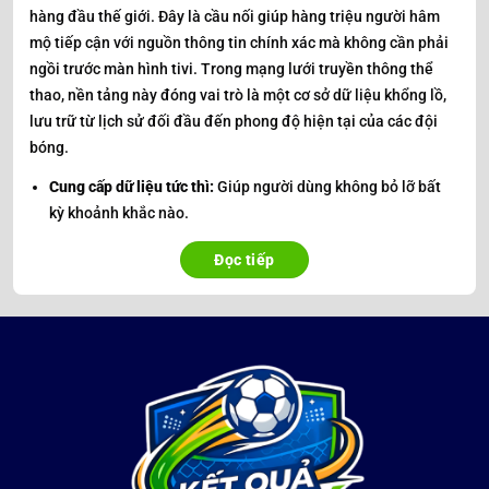
hàng đầu thế giới. Đây là cầu nối giúp hàng triệu người hâm
mộ tiếp cận với nguồn thông tin chính xác mà không cần phải
ngồi trước màn hình tivi. Trong mạng lưới truyền thông thể
thao, nền tảng này đóng vai trò là một cơ sở dữ liệu khổng lồ,
lưu trữ từ lịch sử đối đầu đến phong độ hiện tại của các đội
bóng.
Cung cấp dữ liệu tức thì:
Giúp người dùng không bỏ lỡ bất
kỳ khoảnh khắc nào.
Kết nối cộng đồng:
Tạo ra không gian cho những người yêu
Đọc tiếp
thích số liệu và thống kê chuyên sâu.
Hỗ trợ phân tích:
Là nguồn tham khảo tin cậy cho các
chuyên gia nhận định và người chơi cá cược.