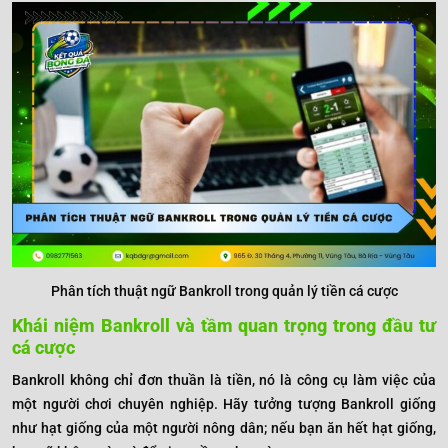
Phân tích thuật ngữ Bankroll trong quản lý tiền cá cược
Khái niệm Bankroll và tầm quan trọng trong đầu tư
cá cược
Bankroll không chỉ đơn thuần là tiền, nó là công cụ làm việc của
một người chơi chuyên nghiệp. Hãy tưởng tượng Bankroll giống
như hạt giống của một người nông dân; nếu bạn ăn hết hạt giống,