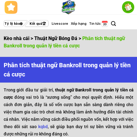
Bỏ
qua
nội
dung
Livescore
Xếp hạng
Tin tức
Tỷ lệ kèo
Kết quả
Kèo nhà cái
>
Thuật Ngữ Bóng Đá
>
Phân tích thuật ngữ
Bankroll trong quản lý tiền cá cược
Phân tích thuật ngữ Bankroll trong quản lý tiền
cá cược
Trong giới đầu tư giải trí,
thuật ngữ Bankroll trong quản lý tiền cá
cược
đóng vai trò là “xương sống” cho mọi quyết định. Hiểu một
cách đơn giản, đây là số vốn cược bạn sẵn sàng dành riêng cho
việc tham gia các trò chơi mà không làm ảnh hưởng đến tài chính
cá nhân. Việc nắm vững cách điều phối nguồn vốn, kết hợp với việc
theo dõi sát sao
kqbd
, sẽ giúp bạn duy trì sự bền vững và tránh
được những rủi ro không đáng có.