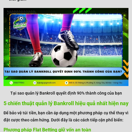
Tại sao quản lý Bankroll quyết định 90% thành công của bạn
5 chiến thuật quản lý Bankroll hiệu quả nhất hiện nay
Để bảo vệ túi tiền, bạn cần áp dụng một phương pháp cụ thể thay vì
đặt cược theo cảm hứng. Dưới đây là các cách tiếp cận phổ biến:
Phương pháp Flat Betting giữ vốn an toàn