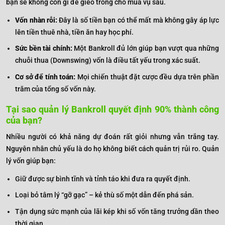
bạn sẽ không còn gì để gieo trồng cho mùa vụ sau.
Vốn nhàn rỗi:
Đây là số tiền bạn có thể mất mà không gây áp lực
lên tiền thuê nhà, tiền ăn hay học phí.
Sức bền tài chính:
Một Bankroll đủ lớn giúp bạn vượt qua những
chuỗi thua (Downswing) vốn là điều tất yếu trong xác suất.
Cơ sở để tính toán:
Mọi chiến thuật đặt cược đều dựa trên phần
trăm của tổng số vốn này.
Tại sao quản lý Bankroll quyết định 90% thành công
của bạn?
Nhiều người có khả năng dự đoán rất giỏi nhưng vẫn trắng tay.
Nguyên nhân chủ yếu là do họ không biết cách quản trị rủi ro. Quản
lý vốn giúp bạn:
Giữ được sự bình tĩnh và tỉnh táo khi đưa ra quyết định.
Loại bỏ tâm lý “gỡ gạc” – kẻ thù số một dẫn đến phá sản.
Tận dụng sức mạnh của lãi kép khi số vốn tăng trưởng dần theo
thời gian.